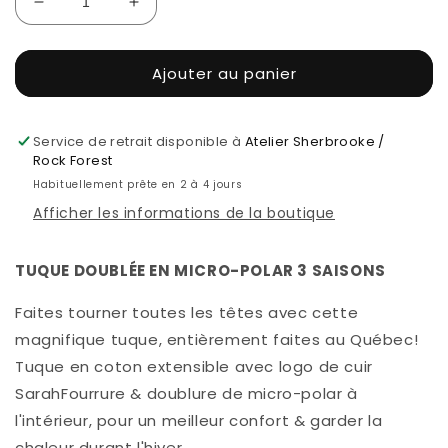
Réduire
Augmenter
la
la
quantité
quantité
Ajouter au panier
de
de
RAYÉE
RAYÉE
NOIRE
NOIRE
&amp;
&amp;
Service de retrait disponible à
Atelier Sherbrooke /
BLANCHE
BLANCHE
Rock Forest
Habituellement prête en 2 à 4 jours
Afficher les informations de la boutique
TUQUE DOUBLÉE EN MICRO-POLAR 3 SAISONS
Faites tourner toutes les têtes avec cette
magnifique tuque, entièrement faites au Québec!
Tuque en coton extensible avec logo de cuir
SarahFourrure & doublure de micro-polar à
l'intérieur, pour un meilleur confort & garder la
chaleur durant l'hiver.