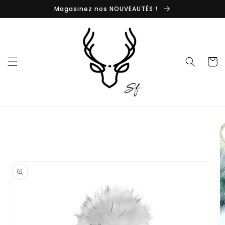
et
Magasinez nos NOUVEAUTÉS !
passer
au
contenu
Panier
Passer aux
informations
produits