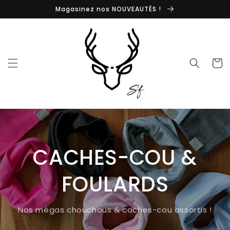
et
Magasinez nos NOUVEAUTÉS !
passer
au
contenu
Panier
CACHES-COU &
FOULARDS
Nos mégas chouchous & caches-cou assortis !