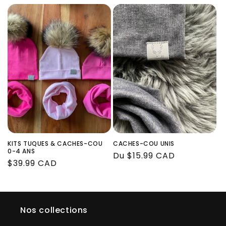
habituel
habituel
KITS TUQUES & CACHES-COU
CACHES-COU UNIS
0-4 ANS
Prix
Du $15.99 CAD
Prix
$39.99 CAD
habituel
habituel
Nos collections